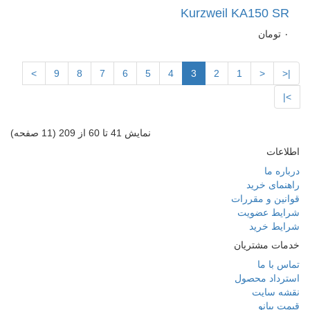
Kurzweil KA150 SR
٠
تومان
>
9
8
7
6
5
4
3
2
1
<
|<
>|
نمایش 41 تا 60 از 209 (11 صفحه)
اطلاعات
درباره ما
راهنمای خرید
قوانین و مقررات
شرایط عضویت
شرایط خرید
خدمات مشتریان
تماس با ما
استرداد محصول
نقشه سایت
قیمت پیانو