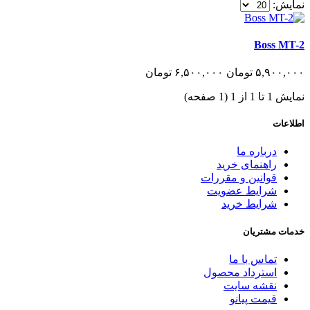
نمایش:
Boss MT-2
۵,٩٠٠,٠٠٠
تومان
۶,۵٠٠,٠٠٠
تومان
نمایش 1 تا 1 از 1 (1 صفحه)
اطلاعات
درباره ما
راهنمای خرید
قوانین و مقررات
شرایط عضویت
شرایط خرید
خدمات مشتریان
تماس با ما
استرداد محصول
نقشه سایت
قیمت پیانو