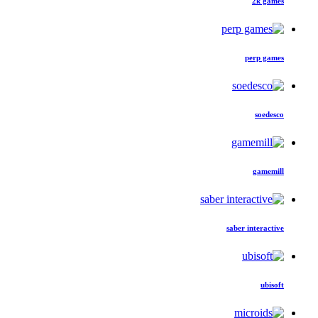
2k games
perp games
soedesco
gamemill
saber interactive
ubisoft