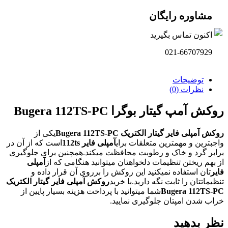
مشاوره رایگان
اکنون تماس بگیرید
021-66707929
توضیحات
نظرات (0)
روکش آمپ گیتار بوگرا Bugera 112TS-PC
روکش آمپلی فایر گیتار الکتریک Bugera 112TS-PC
یکی از
واجبترین و مهمترین متعلقات برای
آمپلی فایر 112ts
است که از آن در
برابر گرد و خاک و رطوبت محافظت میکند.همچنین برای جلوگیری
از بهم ریختن تنظیمات دلخواهتان میتوانید هنگامی که از
آمپلی
فایر
تان استفاده نمیکنید این روکش را برروی آن قرار داده و
تنظیماتتان را ثابت نگه دارید.با خرید
روکش آمپلی فایر گیتار الکتریک
Bugera 112TS-PC
شما میتوانید با پرداخت هزینه بسیار پایین از
خراب شدن امپتان جلوگیری نمایید.
نظر بدهید