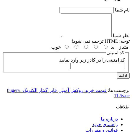
نام شما
نظر شما
توجه:
HTML ترجمه نمی شود!
امتیاز
بد
خوب
کد امنیتی
کد امنیتی را در کادر زیر وارد نمایید
ادامه
برچسب ها:
قیمت-خرید-روکش-آمپلی-فایر-گیتار الکتریک-bugera-
112ts-pc
اطلاعات
درباره ما
راهنمای خرید
قوانین و مقررات