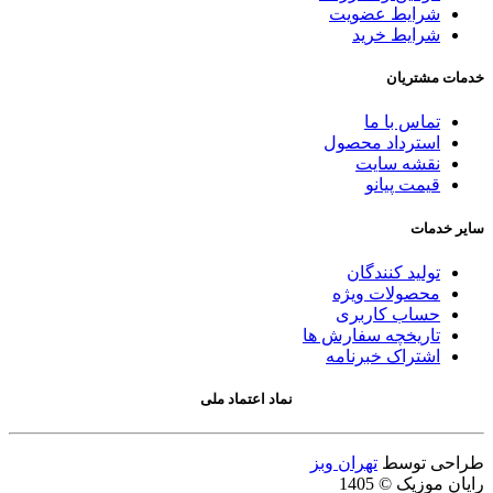
شرایط عضویت
شرایط خرید
خدمات مشتریان
تماس با ما
استرداد محصول
نقشه سایت
قیمت پیانو
سایر خدمات
تولید کنندگان
محصولات ویژه
حساب کاربری
تاریخچه سفارش ها
اشتراک خبرنامه
نماد اعتماد ملی
طراحی توسط
تهران وبز
رایان موزیک © 1405