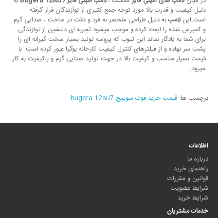
در میان
لامپ های آمپلی فایر
مختلف ،
لامپ آمپلی فایر Bugera 12AU7
به
دلیل کیفیت و قدرت بالا مورد توجه جمع کثیری از نوازندگان قرار گرفته
است.این
لامپ
به دلیل طراحی منحصر به فرد و دقت در ساخت ، صدایی گرم
و کمپرس شده را ایجاد کرده و موجب میشود تجربه ای دلنشین از نوازندگی
برای شما به یادگار بماند.این تیوب که پروسه تولید بسیار سخت گیرانه ای را
پشت سر نهاده و از فیلترهای کنترل کیفیت کارخانه بوگرا عبور کرده است با
قیمت بسیار مناسب و کیفیت بالا در جهت تولید صدایی گرم و باکیفیت به کار
میرود.
برچسب ها:
قیمت-خرید-فوت-سوییچ-bugera-12au7
اطلاعات
درباره ما
راهنمای خرید
قوانین و مقررات
شرایط عضویت
شرایط خرید
خدمات مشتریان