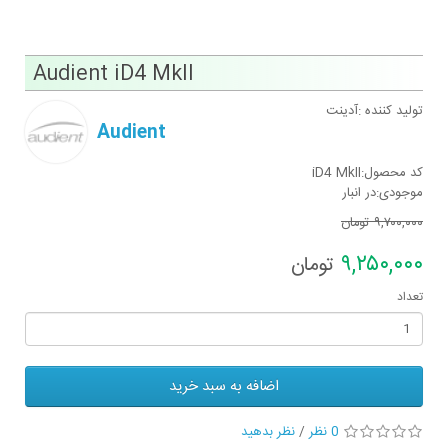
Audient iD4 MkII
تولید کننده :آدینت
Audient
کد محصول:iD4 MkII
موجودی:در انبار
٩,٧٠٠,٠٠٠
تومان
٩,٢۵٠,٠٠٠
تومان
تعداد
اضافه به سبد خرید
0 نظر
/
نظر بدهید