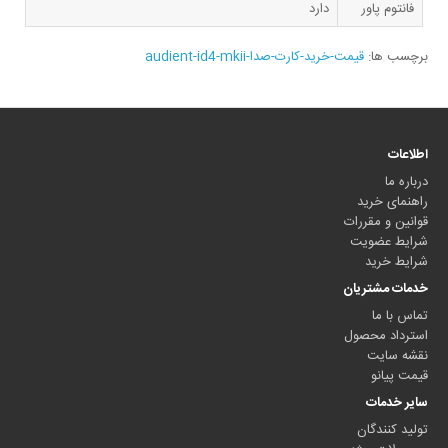
فانتوم پاور
دارد
برچسب ها:
قیمت-خرید-کارت-صدا-audient-id4-mkii
اطلاعات
درباره ما
راهنمای خرید
قوانین و مقررات
شرایط عضویت
شرایط خرید
خدمات مشتریان
تماس با ما
استرداد محصول
نقشه سایت
قیمت پیانو
سایر خدمات
تولید کنندگان