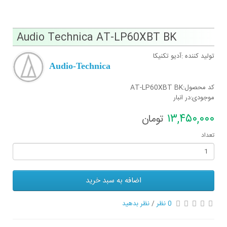
Audio Technica AT-LP60XBT BK
تولید کننده :آدیو تکنیکا
Audio-Technica
کد محصول:AT-LP60XBT BK
موجودی:در انبار
١٣,۴۵٠,٠٠٠
تومان
تعداد
اضافه به سبد خرید
0 نظر
/
نظر بدهید