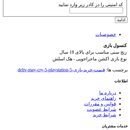
کد امنیتی را در کادر زیر وارد نمایید
ادامه
خصوصیات
کنسول بازی
رنج سنی
مناسب برای بالای 18 سال
نوع بازی
اکشن ماجراجویی - هک اسلش
برچسب ها:
قیمت-خرید-بازی-deliv-may-cry-5-playstation-5
اطلاعات
درباره ما
راهنمای خرید
قوانین و مقررات
شرایط عضویت
شرایط خرید
خدمات مشتریان