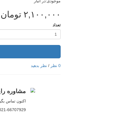
موجودی:در انبار
٢,١٠٠,٠٠٠
تومان
تعداد
ا
0 نظر
/
نظر بدهید
مشاوره رای
اکنون تماس بگیر
021-66707929