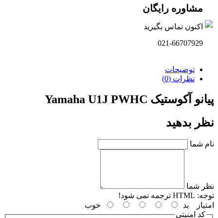
مشاوره رایگان
اکنون تماس بگیرید
021-66707929
توضیحات
نظرات (0)
پیانو آکوستیک Yamaha U1J PWHC
نظر بدهید
نام شما
نظر شما
توجه:
HTML ترجمه نمی شود!
امتیاز
بد
خوب
کد امنیتی