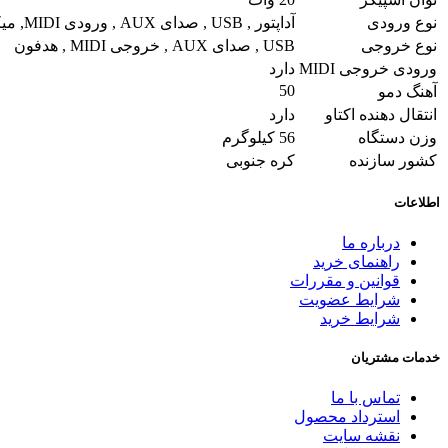
نوع ورودی
آداپتور , USB , صدای AUX , ورودی MIDI, میکروفون
نوع خروجی
USB , صدای AUX , خروجی MIDI , هدفون
ورودی خروجی MIDI
دارد
50
آهنگ دمو
انتقال دهنده اکتاو
دارد
وزن دستگاه
56 کیلوگرم
کشور سازنده
کره جنوبی
اطلاعات
درباره ما
راهنمای خرید
قوانین و مقررات
شرایط عضویت
شرایط خرید
خدمات مشتریان
تماس با ما
استرداد محصول
نقشه سایت