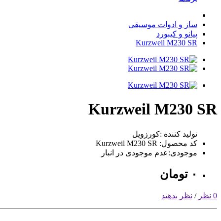
ساز و ادوات موسیقی
پیانو و کیبورد
Kurzweil M230 SR
Kurzweil M230 SR
تولید کننده :کورزویل
کد محصول: Kurzweil M230 SR
موجودی:عدم موجودی در انبار
٠
تومان
0 نظر
/
نظر بدهید