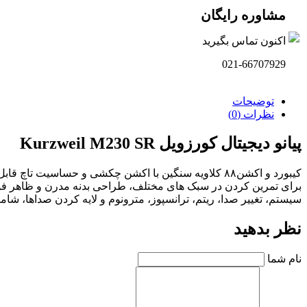
مشاوره رایگان
اکنون تماس بگیرید
021-66707929
توضیحات
نظرات (0)
پیانو دیجیتال کورزویل Kurzweil M230 SR
سیستم، تغییر صدا، ریتم، ترانسپوز، مترونوم و لایه کردن صداها، شامل سه پدال enuto, Soft
نظر بدهید
نام شما