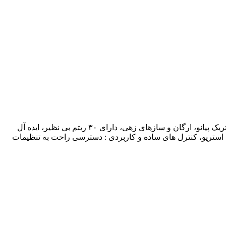
کیبورد و اکشن۸۸ کلاویه سنگین با اکشن چکشی و حساسیت تاچ قابل تنظیم، دارای ۳۰ پریست بی نظیر از صداهای منتخب: شامل پیانو، الکتریک پیانو، ارگان و سازهای زهی، دارای ۳۰ ریتم بی نظیر، ایده آل
دن در سبک های مختلف، طراحی بدنه مدرن و ظاهر فوق العاده، موجود در رنگ های سفید و رزوود. دارای دو اسپیکر ۲۰ واتی استریو، کنترل های ساده و کاربردی : دسترسی راحت به تنظیمات