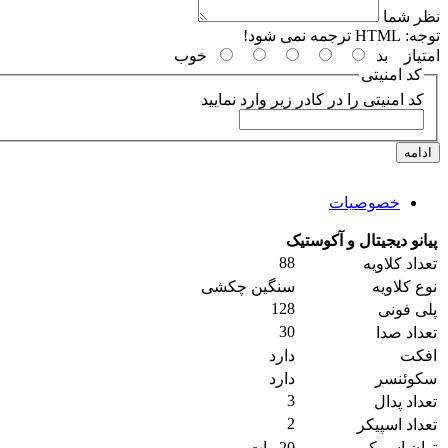
نظر شما
توجه:
HTML ترجمه نمی شود!
امتیاز
بد
خوب
کد امنیتی
کد امنیتی را در کادر زیر وارد نمایید
ادامه
خصوصیات
پیانو دیجیتال و آکوستیک
88
تعداد کلاویه
نوع کلاویه
سنگین چکشی
128
پلی فونی
30
تعداد صدا
افکت
دارد
سکوئنسر
دارد
3
تعداد پدال
2
تعداد اسپیکر
توان اسپیکر
20 وات