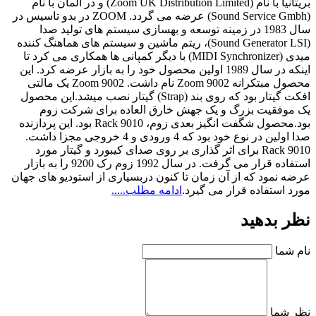
بریتانیا با نام (Zoom UK Distribution Limited) و در آلمان با نام
(Sound Service Gmbh) عرضه می گردد. ZOOM در بدو تاسیس در
سال 1983 در زمینه توسعه و بهسازی سیستم های تولید صدا
(Sound Generator LSI)، ریتم ماشین و سیستم های هماهنگ کننده
میدی (MIDI Synchronizer) با دیگر کمپانی ها همکاری می کرد تا
اینکه در سال 1989 اولین محصول خود را به بازار عرضه کرد. این
محصول مبتکرانه Zoom 9002 نام داشت. Zoom 9002 یک مالتی
افکت گیتار بود که روی بند (Strap) گیتار نصب میشد.این محصول
یک موفقیت بزرگ و یک جهش خارق العاده برای شرکت زوم
بود.محصول شگفت انگیز بعدی زوم، Rack 9010 بود. این پردازنده
صدا اولین در نوع خود بود که 4 ورودی و 4 خروجی مجزا داشت.
Rack 9010 برای اثر گذاری بر روی صدای کیبورد و گیتار مورد
استفاده قرار می گرفت. در سال 1992 زوم رک 9200 را به بازار
عرضه نمود که از آن زمان تا کنون دربسیاری از استودیو های جهان
مورد استفاده قرار می گیرد.
ادامه مطلب.....
نظر بدهید
نام شما
نظر شما