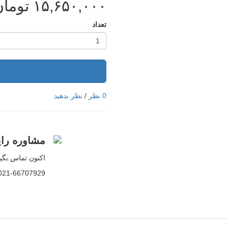
١۵,۶۵٠,٠٠٠
تومان
تعداد
ا
0 نظر
/
نظر بدهید
مشاوره رای
اکنون تماس بگیر
021-66707929