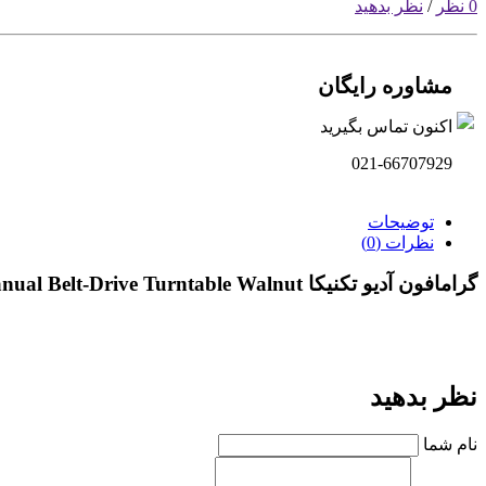
0 نظر
/
نظر بدهید
مشاوره رایگان
اکنون تماس بگیرید
021-66707929
توضیحات
نظرات (0)
گرامافون آدیو تکنیکا Audio-Technica AT-LPW40WN Manual Belt-Drive Turntable Walnut
نظر بدهید
نام شما