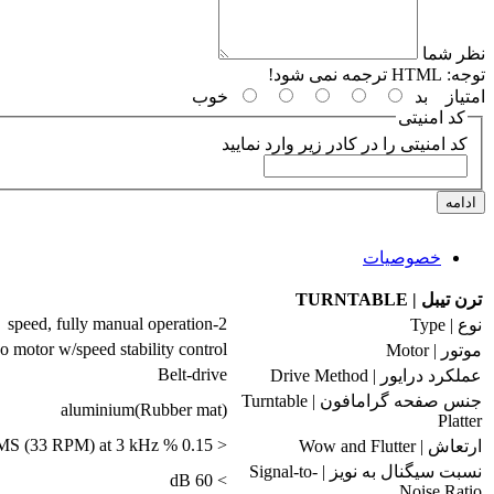
نظر شما
توجه:
HTML ترجمه نمی شود!
امتیاز
بد
خوب
کد امنیتی
کد امنیتی را در کادر زیر وارد نمایید
ادامه
خصوصیات
ترن تیبل | TURNTABLE
2-speed, fully manual operation
نوع | Type
 motor w/speed stability control
موتور | Motor
Belt-drive
عملکرد درایور | Drive Method
جنس صفحه گرامافون | Turntable
aluminium(Rubber mat)
Platter
< 0.15 % WRMS (33 RPM) at 3 kHz
ارتعاش | Wow and Flutter
نسبت سیگنال به نویز | Signal-to-
> 60 dB
Noise Ratio