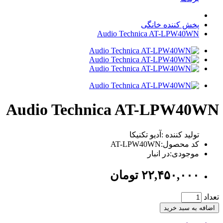
پخش کننده خانگی
Audio Technica AT-LPW40WN
Audio Technica AT-LPW40WN
تولید کننده :آدیو تکنیکا
کد محصول:AT-LPW40WN
موجودی:در انبار
٢٢,۴۵٠,٠٠٠
تومان
تعداد
اضافه به سبد خرید