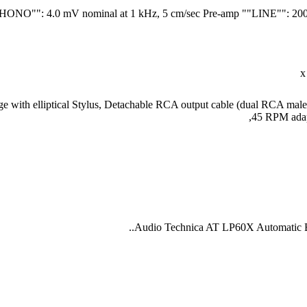
HONO"": 4.0 mV nominal at 1 kHz, 5 cm/sec Pre-amp ""LINE"": 200 
th elliptical Stylus, Detachable RCA output cable (dual RCA male 
45 RPM adap