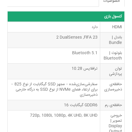
خصوصیات
کنسول بازی
HDMI
دارد
باندل |
2 DualSenses ,FIFA 23
‌Bundle
بلوتوث |
Bluetooth 5.1
Bluetooth
توان
10.28 ترافلاپس
پردازشی
حافظه‌ی
– 825 گیگابایت از نوع SSD سفارشی‌سازی‌شده – مجهز
ذخیره‌سازی
به درگاه خارجی SSD از نوع NVMe برای ارتقاء فضای
ذخیره‌سازی
حافظه‌ی رم
16 گیگابایت GDDR6
خروجی
720p, 1080i, 1080p, 4K UHD, 8K UHD
تصویر |
Display
Output