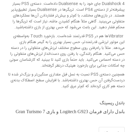
Dualshock 4 جای خود را به Dualsense داده‌است. دسته‌ی PS5 بسیار
پیشرفته‌تر از دسته‌ی PS4 است. تریگرها در Dualsense بسیار تطبیق‌پذیر
هستند. در بازی‌های مختلف، با کم‌تر و بیش‌تر فشاردادن آن‌ها عملکردهای
متفاوتی می‌بینید. گاهی مثلاً هنگام کشیدنِ ماشه، نیاز است که تریگرها را
محکم فشار دهید. این باعث می‌شود که حس بهتری از بازی داشته‌باشید.
Vibratorها هم در PS5 قدرتمند شده‌است. بازخورد Touch به‌واسطه‌ی
این موتور لرزشی قدرتمندتر، حس بسیار بهتری را به گیمر هنگام بازی
می‌دهد. مثلاً با راه‌رفتن روی سطوح مختلف لرزش‌های متفاوتی را در دسته
حس می‌کنید. هنگام رانندگی، با رفتن روی دست‌انداز لرزش‌های متفاوتی را
در دسته احساس می‌کنید. باید حتماً بازی کنید تا ببینید که کارشناسان سونی
چه امکانات جذابی برای بازخورد هپتیک درنظر گرفته‌اند.
همچنین دسته‌ی PS5 نسبت به نسل قبل مقداری سنگین‌تر و بزرگ‌تر شده تا
دردست‌گرفتن آن حس بهتری داشته‌باشد. با افزایش سطح اصطکاک بدنه‌ی
دسته هم کاری کرده‌اند که کم‌تر عرق کنید.
باندل ریسینگ
باندل دارای فرمان Logitech G923 و بازی Gran Turismo 7