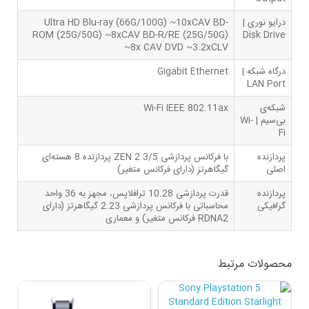
درایو نوری |
Ultra HD Blu-ray (66G/100G) ~10xCAV BD-
ROM (25G/50G) ~8xCAV BD-R/RE (25G/50G)
Disk Drive
~8x CAV DVD ~3.2xCLV
درگاه شبکه |
Gigabit Ethernet
LAN Port
شبکه‌ی
Wi-Fi IEEE 802.11ax
بی‌سیم | Wi-
Fi
پردازنده
پردازنده 8 هسته‌ا‌ی ZEN 2 با فرکانس پردازشی 3/5
اصلی
گیگاهرتز (دارای فرکانس متغیر)
پردازنده
قدرت پردازشی 10.28 ترافلاپس، مجهز به 36 واحد
گرافیکی
محاسباتی با فرکانس پردازشی 2.23 گیگاهرتز (دارای
فرکانس متغیر) و معماری RDNA2
محصولات مرتبط