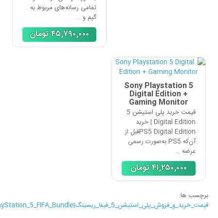
تمامی رسانه‌های مربوط به
گیم و ..
۴۵,٧٩٠,٠٠٠
تومان
Sony Playstation 5
Digital Edition +
Gaming Monitor
قیمت خرید پلی استیشن 5
Digital Edition | خرید
PS5 Digital Editionقبل از
آن‌که PS5 به‌صورت رسمی
عرضه ..
۴١,٢۵٠,٠٠٠
تومان
برچسب ها:
قیمت_خرید_و_فروش_پلی_استیشن_5_فیفا_ریسینگ|PlayStation_5_FIFA_Bundle