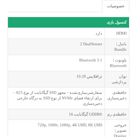
خصوصیات
کنسول بازی
HDMI
دارد
باندل |
2 DualSenses
‌Bundle
بلوتوث |
Bluetooth 5.1
Bluetooth
توان
10.28 ترافلاپس
پردازشی
حافظه‌ی
– 825 گیگابایت از نوع SSD سفارشی‌سازی‌شده – مجهز
ذخیره‌سازی
به درگاه خارجی SSD از نوع NVMe برای ارتقاء فضای
ذخیره‌سازی
حافظه‌ی رم
16 گیگابایت GDDR6
خروجی
720p, 1080i, 1080p, 4K UHD, 8K UHD
تصویر |
Display