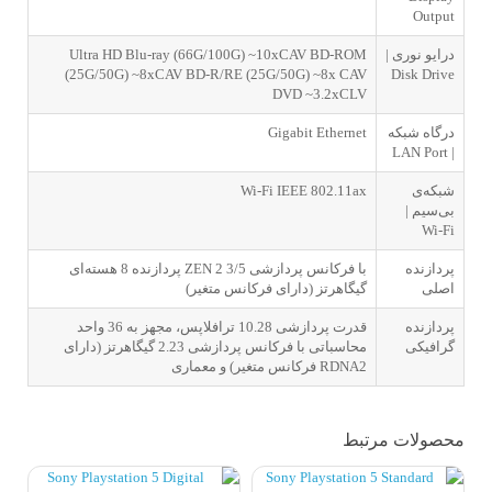
Output
درایو نوری |
Ultra HD Blu-ray (66G/100G) ~10xCAV BD-ROM
(25G/50G) ~8xCAV BD-R/RE (25G/50G) ~8x CAV
Disk Drive
DVD ~3.2xCLV
درگاه شبکه
Gigabit Ethernet
| LAN Port
شبکه‌ی
Wi-Fi IEEE 802.11ax
بی‌سیم |
Wi-Fi
پردازنده
پردازنده 8 هسته‌ا‌ی ZEN 2 با فرکانس پردازشی 3/5
اصلی
گیگاهرتز (دارای فرکانس متغیر)
پردازنده
قدرت پردازشی 10.28 ترافلاپس، مجهز به 36 واحد
گرافیکی
محاسباتی با فرکانس پردازشی 2.23 گیگاهرتز (دارای
فرکانس متغیر) و معماری RDNA2
محصولات مرتبط