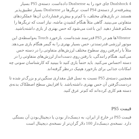
Dualshock 4 جای خود را به Dualsense داده‌است. دسته‌ی PS5 بسیار
پیشرفته‌تر از دسته‌ی PS4 است. تریگرها در Dualsense بسیار تطبیق‌پذیر
هستند. در بازی‌های مختلف، با کم‌تر و بیش‌تر فشاردادن آن‌ها عملکردهای
متفاوتی می‌بینید. گاهی مثلاً هنگام کشیدنِ ماشه، نیاز است که تریگرها را
محکم فشار دهید. این باعث می‌شود که حس بهتری از بازی داشته‌باشید.
Vibratorها هم در PS5 قدرتمند شده‌است. بازخورد Touch به‌واسطه‌ی این
موتور لرزشی قدرتمندتر، حس بسیار بهتری را به گیمر هنگام بازی می‌دهد.
مثلاً با راه‌رفتن روی سطوح مختلف لرزش‌های متفاوتی را در دسته حس
می‌کنید. هنگام رانندگی، با رفتن روی دست‌انداز لرزش‌های متفاوتی را در
دسته احساس می‌کنید. باید حتماً بازی کنید تا ببینید که کارشناسان سونی چه
امکانات جذابی برای بازخورد هپتیک درنظر گرفته‌اند.
همچنین دسته‌ی PS5 نسبت به نسل قبل مقداری سنگین‌تر و بزرگ‌تر شده تا
دردست‌گرفتن آن حس بهتری داشته‌باشد. با افزایش سطح اصطکاک بدنه‌ی
دسته هم کاری کرده‌اند که کم‌تر عرق کنید.
قیمت PS5
قیمت PS5 در خارج از ایران، به دیسک‌دار بودن یا دیجیتال‌بودن آن بستگی
دارد. نسخه‌ی دیسک‌دار 100 دلار گران‌تر از نسخه‌ی دیجیتال است