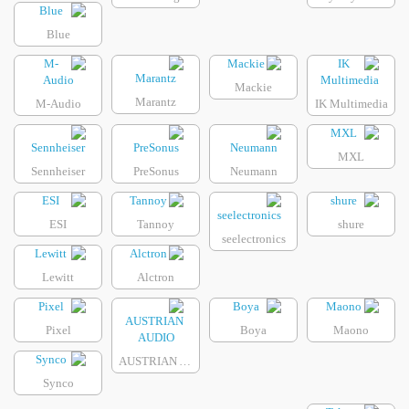
Blue
Mackie
Marantz
M-Audio
IK Multimedia
MXL
Sennheiser
PreSonus
Neumann
ESI
Tannoy
shure
seelectronics
Lewitt
Alctron
Pixel
Boya
Maono
AUSTRIAN AUDIO
Synco