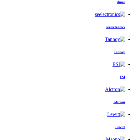
shure
seelectronics
Tannoy
ESI
Alctron
Lewitt