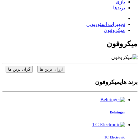
بازی
برندها
تجهیزات استودیویی
میکروفون
میکروفون
ارزان ترین ها
گران ترین ها
برند هایمیکروفون
Behringer
TC Electronic