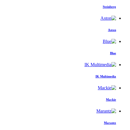
Steinberg
Aston
Blue
IK Multimedia
Mackie
Marantz