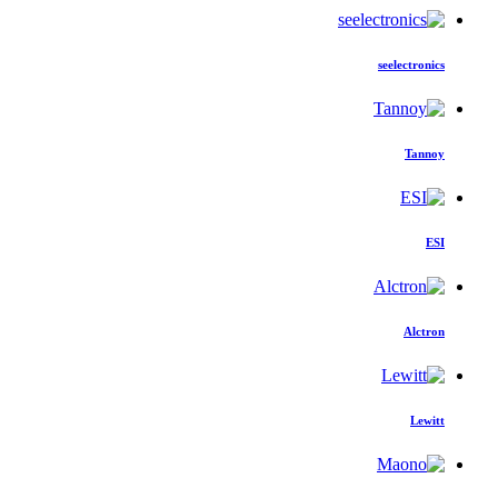
seelectronics
Tannoy
ESI
Alctron
Lewitt