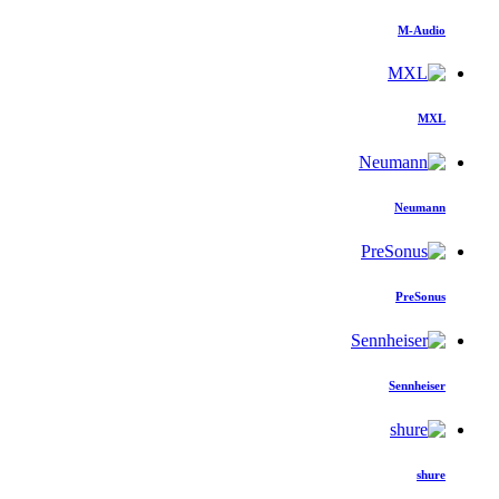
M-Audio
MXL
Neumann
PreSonus
Sennheiser
shure