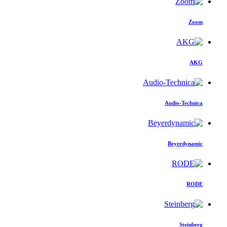
Zoom
AKG
Audio-Technica
Beyerdynamic
RODE
Steinberg